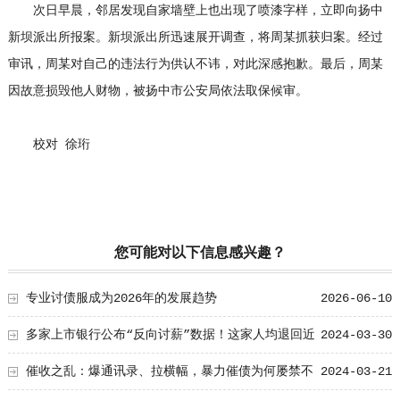
次日早晨，邻居发现自家墙壁上也出现了喷漆字样，立即向扬中
新坝派出所报案。新坝派出所迅速展开调查，将周某抓获归案。经过
审讯，周某对自己的违法行为供认不讳，对此深感抱歉。最后，周某
因故意损毁他人财物，被扬中市公安局依法取保候审。
校对 徐珩
您可能对以下信息感兴趣？
专业讨债服成为2026年的发展趋势
2026-06-10
多家上市银行公布“反向讨薪”数据！这家人均退回近
2024-03-30
万元
催收之乱：爆通讯录、拉横幅，暴力催债为何屡禁不
2024-03-21