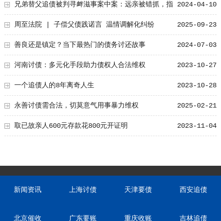
止
兄弟替父追债被判寻衅滋事案中案：远亲被错抓，指
2024-04-10
控者承认说谎
周至法院 | 子偿父债践诺言 温情调解化纠纷
2025-09-23
善良还是镇定？当下最热门的债务讨还故事
2024-07-03
河南讨债：多元化手段助力债权人合法维权
2023-10-27
一个追债人的8年离奇人生
2023-10-28
永善讨债需合法，切莫意气用事暴力维权
2025-02-21
取已故亲人600元存款花800元开证明
2023-11-04
新闻资讯
上海讨债
天津要债
西安追债
北京催收
广东要账
重庆收账
吉林追债