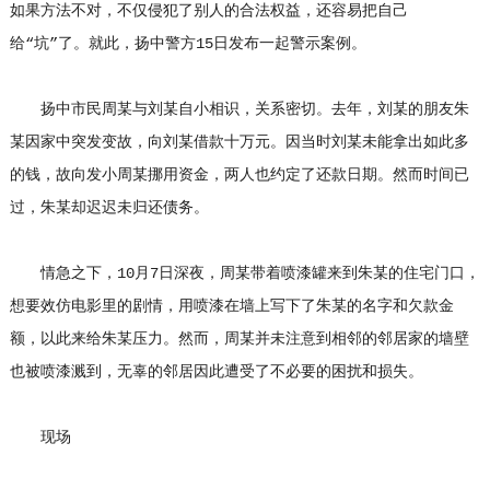
如果方法不对，不仅侵犯了别人的合法权益，还容易把自己
给“坑”了。就此，扬中警方15日发布一起警示案例。
扬中市民周某与刘某自小相识，关系密切。去年，刘某的朋友朱
某因家中突发变故，向刘某借款十万元。因当时刘某未能拿出如此多
的钱，故向发小周某挪用资金，两人也约定了还款日期。然而时间已
过，朱某却迟迟未归还债务。
情急之下，10月7日深夜，周某带着喷漆罐来到朱某的住宅门口，
想要效仿电影里的剧情，用喷漆在墙上写下了朱某的名字和欠款金
额，以此来给朱某压力。然而，周某并未注意到相邻的邻居家的墙壁
也被喷漆溅到，无辜的邻居因此遭受了不必要的困扰和损失。
现场