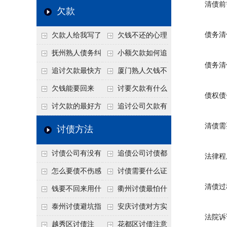
清债前需
个“诉前调解”成功率
法比公司好使
老板借钱不还？2026
还几年了，2026年用
欠款
高
年旺季前用这招合法
这招“重新打借条”把
债务清
欠款人给我写了
欠钱不还的心理
施压，立马主动结清
死账变活
还款计划书有用吗？
是什么？读懂欠款人
抚州熟人债务纠
小额欠款如何追
债务清偿
书面承诺的法律效力
的心态催收事半功倍
纷咋办？这一招好开
讨
追讨欠款最快方
厦门熟人欠钱不
口
法是什么？
还？2026年合法秘
欠钱能要回来
讨要欠款有什么
债权债务
籍！
吗？
好办法
讨欠款的最好方
追讨公司欠款有
法
哪些法律手段
清债需要
讨债方法
讨债公司有没有
追债公司讨债都
法律程
行业协会？正规机构
有哪些手段
怎么要债不伤感
讨债需要什么证
清债过程
的行业自律和认证
情？
据
钱要不回来用什
衢州讨债最怕什
么方法要回来
么？2026年这两个关
泰州讨债避坑指
安庆讨债对方实
法院诉
键细节，做错就很难
南：2026年这2个细
在没钱咋办？
越秀区讨债注
花都区讨债注意