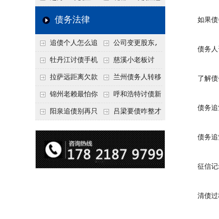
要回！
节不注意，钱很难要
意！没有借条只有微
事项：空港物流园欠
债务法律
如果债务
回！
信记录，这3步合法
款，抓住这2个“发货
追债个人怎么追
公司变更股东,
把钱要回来
节点”催收最有效
债务人资
回呢？2026年最新绝
变更前的债权债务谁
牡丹江讨债手机
慈溪小老板讨
招选择！
承担
搞定：2026年线上立
债，2026年这2个本
拉萨远距离欠款
兰州债务人转移
了解债务
案追债全流程，足不
地行业协会出面，比
对方在牧区联系不
财产后申请破产，20
锦州老赖最怕你
呼和浩特讨债新
债务追
出户
法院传票快
上，2026年委托当地
26年破产程序里还能
懂这1条，2026
招：2026年用“律师
阳泉追债别再只
吕梁要债咋整才
律师成本多少
要回来吗
年“拒不执行判决
函”催账为啥管用？
盯现金，2026年这3
硬气？2026年这3个
债务追索
罪”详解，能判刑
成本低见效快
类隐形财产（公积
调解渠道，比找公司
金、保单）也能执行
强
征信记
清债过程