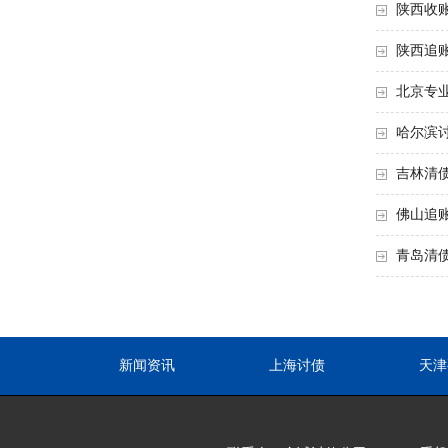
陕西收
陕西追
北京专
哈尔滨
吉林清
佛山追
青岛清
新闻资讯
上海讨债
天津