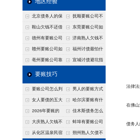
地区经验
关注
款管理效率
法合规服务能力 助
北京债务人的保
抚顺要账公司不
力企业化解应收账款
证人能不能找？担保
敢透漏的追回方法是
鞍山欠钱不还借
东莞要账公司如
难题
人的连带责任怎么追
什么？
口太多？2026年这3
何有效要账讨债？20
德州有要账公司
济南熟人欠钱不
句反问话术，直接把
26年合法追债经验总
吗？如何合法讨债才
还？
赣州要账公司如
福州讨债最怕什
他后路堵死
结！
不沾风险？
何有效讨债？合法追
么？2026年这两个关
亳州要账公司靠
宣城讨债避坑指
债四步秘籍
键细节，做错就很难
谱吗？合法讨债四步
南：2026年这2个细
要账技巧
要回！
走，自己追更放心！
节不注意，钱很难要
法律法
要账公司怎么判
男人的要账方式
回！
断这个案子能不能
是什么呢？
女人要债的五大
哈尔滨要账有什
在佛山清
接？接案评估的标准
绝招,轻松搞定
么合法手段？2026年
2026年要账的
佳木斯债务怎么
最新追账方式总结！
七个小方法
追回呢？2026年成功
大庆熟人欠钱不
蚌埠有要账公司
债务人
要账就用这2招
还躲猫猫？2026年这
吗？2026年这3个方
从化区温泉民宿
朔州熟人欠债不