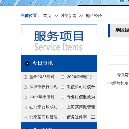
当前位置：
首页
>>
讨债新闻
>>
地区经验
地区
今日资讯
清债是指
盘锦2026年讨
2026年催收行
业经营和发
债新趋势
业发展现状、竞争格
法律催收行业现
追债公司讨债合
局及未来趋势分析
状、合规痛点与未来
法方法总结
2026年未来讨
专业讨债服成为
发展趋势深度解析
债要账公司发展趋势
2026年的发展趋势
在北京要账成功
上海某商账管理
率高吗？未来追账公
机构聚焦合规服务
北京某商账管理
债务这件事，正
司发展趋势引发行业
助力企业提升应收账
服务机构持续提升合
在被重新做一遍