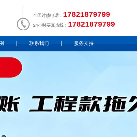
17821879799
全国讨债电话：
17821879799
24小时要账热线：
例
联系我们
服务支持