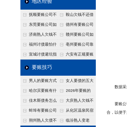
地区经验
关注
款管理效率
法合规服务能力 助
抚顺要账公司不
鞍山欠钱不还借
力企业化解应收账款
敢透漏的追回方法是
口太多？2026年这3
东莞要账公司如
德州有要账公司
难题
什么？
句反问话术，直接把
何有效要账讨债？20
吗？如何合法讨债才
济南熟人欠钱不
赣州要账公司如
他后路堵死
26年合法追债经验总
不沾风险？
还？
何有效讨债？合法追
福州讨债最怕什
亳州要账公司靠
结！
债四步秘籍
么？2026年这两个关
谱吗？合法讨债四步
宣城讨债避坑指
六安有正规要账
键细节，做错就很难
走，自己追更放心！
南：2026年这2个细
公司吗？个人合法讨
要账技巧
要回！
节不注意，钱很难要
债的3个实在办法！
男人的要账方式
女人要债的五大
回！
数据采集
是什么呢？
绝招,轻松搞定
哈尔滨要账有什
2026年要账的
么合法手段？2026年
七个小方法
佳木斯债务怎么
大庆熟人欠钱不
要账公司
最新追账方式总结！
追回呢？2026年成功
还躲猫猫？2026年这
蚌埠有要账公司
从化区温泉民宿
合，以便于
要账就用这2招
个“诉前调解”成功率
吗？2026年这3个方
老板借钱不还？2026
朔州熟人欠债不
临汾熟人变老