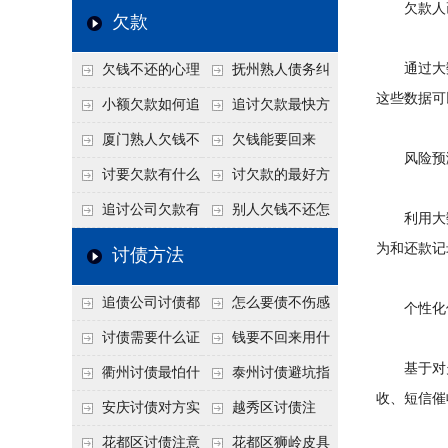
高
欠款人画
法比公司好使
年旺季前用这招合法
还几年了，2026年用
赖？2026年这2
欠款
施压，立马主动结清
这招“重新打借条”把
句“点醒话”，比翻脸
通过大数
欠钱不还的心理
抚州熟人债务纠
死账变活
打官司更好使
这些数据可
是什么？读懂欠款人
纷咋办？这一招好开
小额欠款如何追
追讨欠款最快方
的心态催收事半功倍
口
讨
法是什么？
厦门熟人欠钱不
欠钱能要回来
风险预测
还？2026年合法秘
吗？
讨要欠款有什么
讨欠款的最好方
籍！
好办法
法
追讨公司欠款有
别人欠钱不还怎
利用大数
哪些法律手段
么办
为和还款记
讨债方法
追债公司讨债都
怎么要债不伤感
个性化催
有哪些手段
情？
讨债需要什么证
钱要不回来用什
基于对欠
据
么方法要回来
衢州讨债最怕什
泰州讨债避坑指
收、短信催
么？2026年这两个关
南：2026年这2个细
安庆讨债对方实
越秀区讨债注
键细节，做错就很难
节不注意，钱很难要
在没钱咋办？
意！没有借条只有微
花都区讨债注意
花都区狮岭皮具