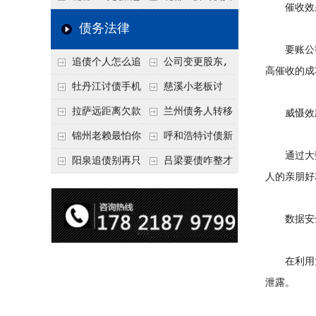
催收效
要回！
回！
信记录，这3步合法
事项：空港物流园欠
厂欠款，老板跑路怎
债务法律
把钱要回来
款，抓住这2个“发货
么要回来？2026年这
要账公司
追债个人怎么追
公司变更股东,
节点”催收最有效
3种合法追债路径
高催收的成
回呢？2026年最新绝
变更前的债权债务谁
牡丹江讨债手机
慈溪小老板讨
招选择！
承担
搞定：2026年线上立
债，2026年这2个本
拉萨远距离欠款
兰州债务人转移
威慑效
案追债全流程，足不
地行业协会出面，比
对方在牧区联系不
财产后申请破产，20
锦州老赖最怕你
呼和浩特讨债新
通过大数
出户
法院传票快
上，2026年委托当地
26年破产程序里还能
懂这1条，2026
招：2026年用“律师
阳泉追债别再只
吕梁要债咋整才
人的亲朋好
律师成本多少
要回来吗
年“拒不执行判决
函”催账为啥管用？
盯现金，2026年这3
硬气？2026年这3个
罪”详解，能判刑
成本低见效快
类隐形财产（公积
调解渠道，比找公司
数据安
金、保单）也能执行
强
在利用大
泄露。