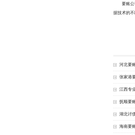
要账公司
据技术的不
河北要
张家港
江西专
抚顺要
湖北讨
海南要