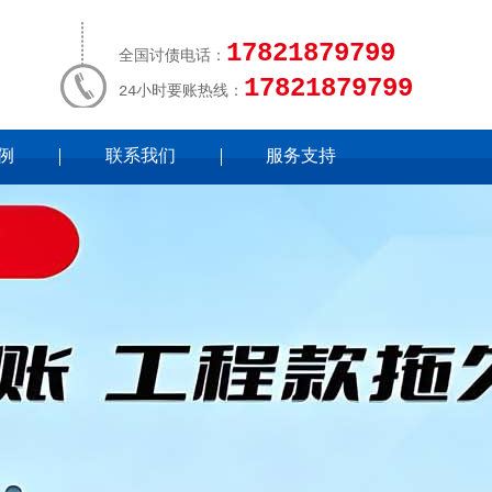
17821879799
全国讨债电话：
17821879799
24小时要账热线：
例
联系我们
服务支持