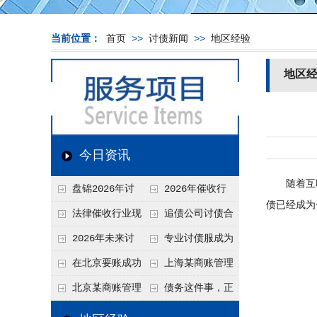
当前位置：
首页
>>
讨债新闻
>>
地区经验
地区
今日资讯
随着互联
盘锦2026年讨
2026年催收行
债已经成为
债新趋势
业发展现状、竞争格
法律催收行业现
追债公司讨债合
局及未来趋势分析
状、合规痛点与未来
法方法总结
2026年未来讨
专业讨债服成为
发展趋势深度解析
债要账公司发展趋势
2026年的发展趋势
在北京要账成功
上海某商账管理
率高吗？未来追账公
机构聚焦合规服务
北京某商账管理
债务这件事，正
司发展趋势引发行业
助力企业提升应收账
服务机构持续提升合
在被重新做一遍