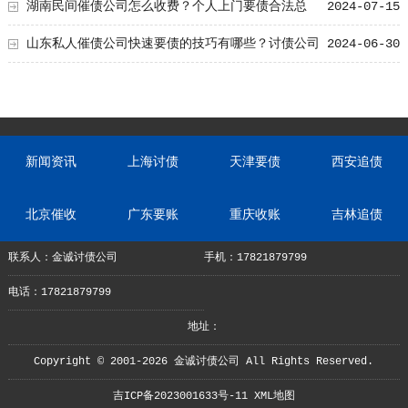
湖南民间催债公司怎么收费？个人上门要债合法总
2024-07-15
结！
山东私人催债公司快速要债的技巧有哪些？讨债公司
2024-06-30
快速要债的技巧
新闻资讯
上海讨债
天津要债
西安追债
北京催收
广东要账
重庆收账
吉林追债
联系人：金诚讨债公司
手机：17821879799
电话：17821879799
地址：
Copyright © 2001-2026 金诚讨债公司 All Rights Reserved.
吉ICP备2023001633号-11
XML地图