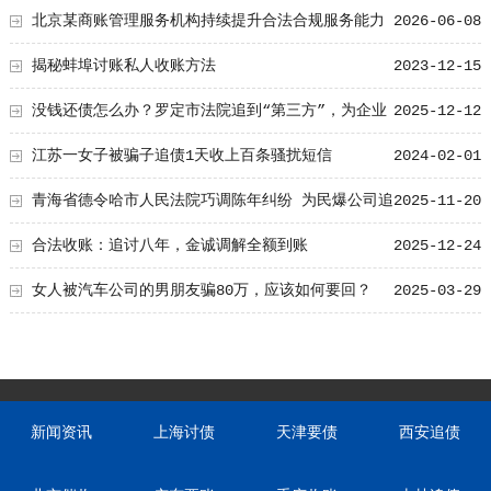
北京某商账管理服务机构持续提升合法合规服务能力
2026-06-08
助力企业化解应收账款难题
揭秘蚌埠讨账私人收账方法
2023-12-15
没钱还债怎么办？罗定市法院追到“第三方”，为企业
2025-12-12
追回百万欠款
江苏一女子被骗子追债1天收上百条骚扰短信
2024-02-01
青海省德令哈市人民法院巧调陈年纠纷 为民爆公司追
2025-11-20
回拖欠货款
合法收账：追讨八年，金诚调解全额到账
2025-12-24
女人被汽车公司的男朋友骗80万，应该如何要回？
2025-03-29
新闻资讯
上海讨债
天津要债
西安追债