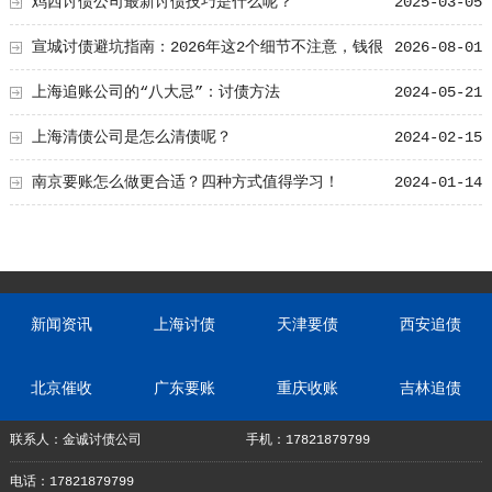
加要账成功率！
鸡西讨债公司最新讨债技巧是什么呢？
2025-03-05
宣城讨债避坑指南：2026年这2个细节不注意，钱很
2026-08-01
难要回！
上海追账公司的“八大忌”：讨债方法
2024-05-21
上海清债公司是怎么清债呢？
2024-02-15
南京要账怎么做更合适？四种方式值得学习！
2024-01-14
新闻资讯
上海讨债
天津要债
西安追债
北京催收
广东要账
重庆收账
吉林追债
联系人：金诚讨债公司
手机：17821879799
电话：17821879799