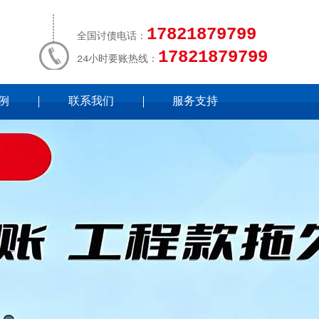
17821879799
全国讨债电话：
17821879799
24小时要账热线：
例
联系我们
服务支持