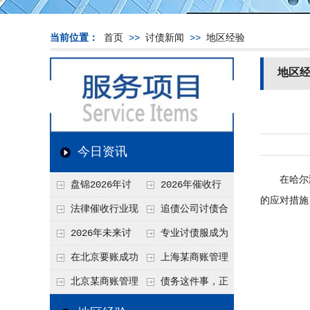
当前位置：
首页
>>
讨债新闻
>>
地区经验
地区
今日资讯
在哈尔滨
盘锦2026年讨
2026年催收行
的应对措施
债新趋势
业发展现状、竞争格
法律催收行业现
追债公司讨债合
局及未来趋势分析
状、合规痛点与未来
法方法总结
2026年未来讨
专业讨债服成为
发展趋势深度解析
债要账公司发展趋势
2026年的发展趋势
在北京要账成功
上海某商账管理
率高吗？未来追账公
机构聚焦合规服务
北京某商账管理
债务这件事，正
司发展趋势引发行业
助力企业提升应收账
服务机构持续提升合
在被重新做一遍