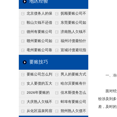
地区经验
关注
款管理效率
法合规服务能力 助
北京债务人的保
抚顺要账公司不
力企业化解应收账款
证人能不能找？担保
敢透漏的追回方法是
鞍山欠钱不还借
东莞要账公司如
难题
人的连带责任怎么追
什么？
口太多？2026年这3
何有效要账讨债？20
德州有要账公司
济南熟人欠钱不
句反问话术，直接把
26年合法追债经验总
吗？如何合法讨债才
还？
赣州要账公司如
福州讨债最怕什
他后路堵死
结！
不沾风险？
何有效讨债？合法追
么？2026年这两个关
亳州要账公司靠
宣城讨债避坑指
债四步秘籍
键细节，做错就很难
谱吗？合法讨债四步
南：2026年这2个细
要账技巧
要回！
走，自己追更放心！
节不注意，钱很难要
要账公司怎么判
男人的要账方式
一、冷静
回！
断这个案子能不能
是什么呢？
女人要债的五大
哈尔滨要账有什
面对经济
接？接案评估的标准
绝招,轻松搞定
么合法手段？2026年
2026年要账的
佳木斯债务怎么
纷涉及到多
最新追账方式总结！
七个小方法
追回呢？2026年成功
大庆熟人欠钱不
蚌埠有要账公司
差，及时的
要账就用这2招
还躲猫猫？2026年这
吗？2026年这3个方
从化区温泉民宿
朔州熟人欠债不