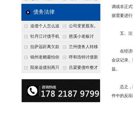
调或非正式
要回！
节不注意，钱很难要
意！没有借条只有微
事项：空港物流园欠
债务法律
据需要进行
回！
信记录，这3步合法
款，抓住这2个“发货
追债个人怎么追
公司变更股东,
把钱要回来
节点”催收最有效
五、注重
回呢？2026年最新绝
变更前的债权债务谁
牡丹江讨债手机
慈溪小老板讨
招选择！
承担
搞定：2026年线上立
债，2026年这2个本
拉萨远距离欠款
兰州债务人转移
在经济纠
案追债全流程，足不
地行业协会出面，比
对方在牧区联系不
财产后申请破产，20
锦州老赖最怕你
呼和浩特讨债新
会议记录、
出户
法院传票快
上，2026年委托当地
26年破产程序里还能
懂这1条，2026
招：2026年用“律师
阳泉追债别再只
吕梁要债咋整才
益。
律师成本多少
要回来吗
年“拒不执行判决
函”催账为啥管用？
盯现金，2026年这3
硬气？2026年这3个
总之，面
罪”详解，能判刑
成本低见效快
类隐形财产（公积
调解渠道，比找公司
件中的反应
金、保单）也能执行
强