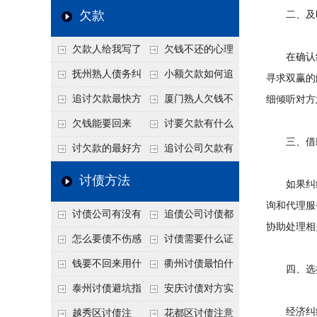
个“诉前调解”成功率
法比公司好使
老板借钱不还？2026
还几年了，2026年用
欠款
二、及时
高
年旺季前用这招合法
这招“重新打借条”把
欠款人给我写了
欠钱不还的心理
施压，立马主动结清
死账变活
在确认纠
还款计划书有用吗？
是什么？读懂欠款人
抚州熟人债务纠
小额欠款如何追
寻求双赢的
书面承诺的法律效力
的心态催收事半功倍
纷咋办？这一招好开
讨
追讨欠款最快方
厦门熟人欠钱不
细倾听对方
口
法是什么？
还？2026年合法秘
欠钱能要回来
讨要欠款有什么
三、借助
籍！
吗？
好办法
讨欠款的最好方
追讨公司欠款有
法
哪些法律手段
讨债方法
如果纠纷
询和代理服
讨债公司有没有
追债公司讨债都
协助处理相
行业协会？正规机构
有哪些手段
怎么要债不伤感
讨债需要什么证
的行业自律和认证
情？
据
钱要不回来用什
衢州讨债最怕什
四、选择
么方法要回来
么？2026年这两个关
泰州讨债避坑指
安庆讨债对方实
键细节，做错就很难
经济纠纷
南：2026年这2个细
在没钱咋办？
越秀区讨债注
花都区讨债注意