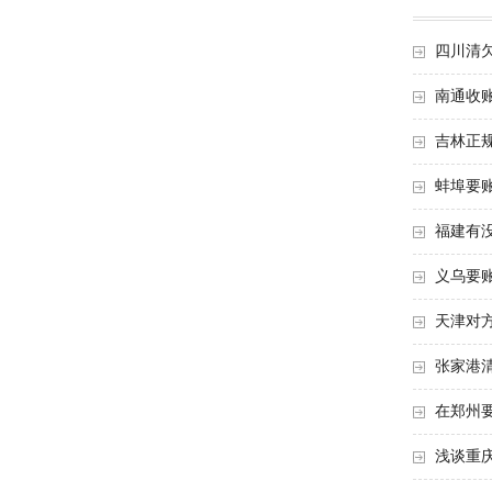
四川清
南通收
吉林正
蚌埠要
福建有
义乌要
天津对
张家港
在郑州
浅谈重