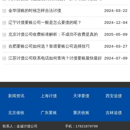
的方法
金华清账的时候怎样合法讨债
2024-03-22
辽宁讨债要账公司一般是怎么要债的呢？
2024-12-04
北京讨债公司收费标准解析：不成功不收费是真的
2025-05-09
吗？
合肥要账公司如何选？靠谱要账公司选择技巧
2024-03-27
江苏讨债公司联系电话如何查询？讨债要账最快最好
2024-07-09
方法
新闻资讯
上海讨债
天津要债
西安追债
北京催收
广东要账
重庆收账
吉林追债
联系人：金诚讨债公司
手机：17821879799