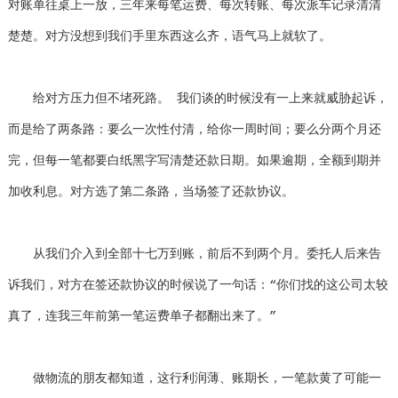
对账单往桌上一放，三年来每笔运费、每次转账、每次派车记录清清
楚楚。对方没想到我们手里东西这么齐，语气马上就软了。
给对方压力但不堵死路。 我们谈的时候没有一上来就威胁起诉，
而是给了两条路：要么一次性付清，给你一周时间；要么分两个月还
完，但每一笔都要白纸黑字写清楚还款日期。如果逾期，全额到期并
加收利息。对方选了第二条路，当场签了还款协议。
从我们介入到全部十七万到账，前后不到两个月。委托人后来告
诉我们，对方在签还款协议的时候说了一句话：“你们找的这公司太较
真了，连我三年前第一笔运费单子都翻出来了。”
做物流的朋友都知道，这行利润薄、账期长，一笔款黄了可能一