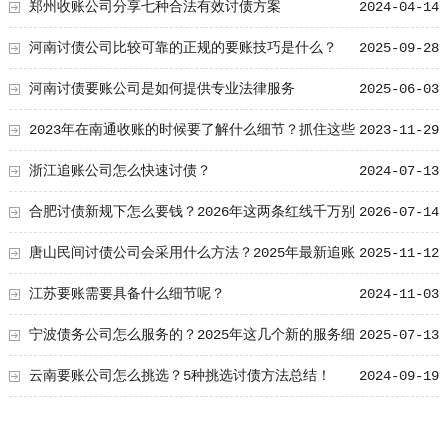
郑州收账公司分享七种合法有效讨债方案
2024-04-14
河南讨债公司比较可靠的正规的要账技巧是什么？
2025-09-28
河南讨债要账公司是如何提供专业法律服务
2025-06-03
2023年在南通收账的时候要了解什么细节？抓住这些
2023-11-29
细节提升成功率！
浙江追账公司怎么快速讨债？
2024-07-13
合肥讨债新规下怎么要钱？2026年这两条红线千万别
2026-07-14
碰！
唐山民间讨债公司会采用什么方法？2025年最新追账
2025-11-12
公司合法追讨欠款的六大方法
江苏要账需要具备什么细节呢？
2024-11-03
宁波债务公司怎么服务的？2025年这几个新的服务细
2025-07-13
节要知道！
云南要账公司怎么挑选？5种挑选讨债方法总结！
2024-09-19