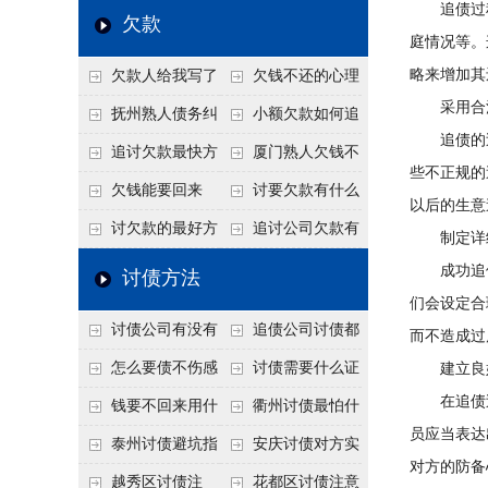
追债过程
个“诉前调解”成功率
法比公司好使
老板借钱不还？2026
还几年了，2026年用
欠款
庭情况等。
高
年旺季前用这招合法
这招“重新打借条”把
略来增加其
欠款人给我写了
欠钱不还的心理
施压，立马主动结清
死账变活
采用合法
还款计划书有用吗？
是什么？读懂欠款人
抚州熟人债务纠
小额欠款如何追
追债的过
书面承诺的法律效力
的心态催收事半功倍
纷咋办？这一招好开
讨
追讨欠款最快方
厦门熟人欠钱不
些不正规的
口
法是什么？
还？2026年合法秘
欠钱能要回来
讨要欠款有什么
以后的生意
籍！
吗？
好办法
讨欠款的最好方
追讨公司欠款有
制定详细
法
哪些法律手段
成功追债
讨债方法
们会设定合
讨债公司有没有
追债公司讨债都
而不造成过
行业协会？正规机构
有哪些手段
怎么要债不伤感
讨债需要什么证
建立良好
在追债过
的行业自律和认证
情？
据
钱要不回来用什
衢州讨债最怕什
员应当表达
么方法要回来
么？2026年这两个关
泰州讨债避坑指
安庆讨债对方实
对方的防备
键细节，做错就很难
南：2026年这2个细
在没钱咋办？
越秀区讨债注
花都区讨债注意