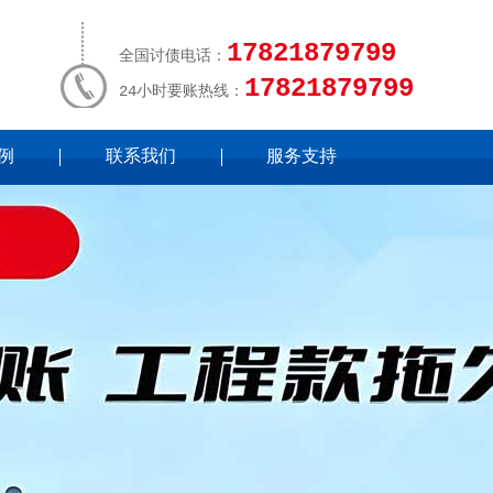
17821879799
全国讨债电话：
17821879799
24小时要账热线：
例
联系我们
服务支持