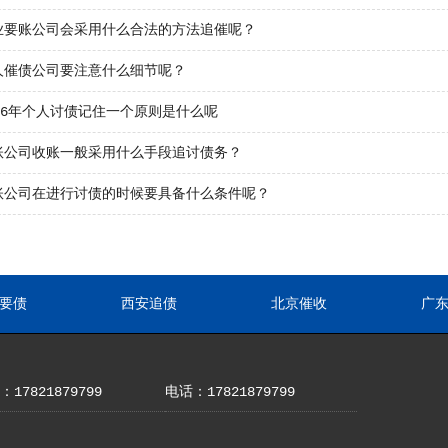
业要账公司会采用什么合法的方法追催呢？
人催债公司要注意什么细节呢？
26年个人讨债记住一个原则是什么呢
账公司收账一般采用什么手段追讨债务？
账公司在进行讨债的时候要具备什么条件呢？
要债
西安追债
北京催收
广
17821879799
电话：17821879799