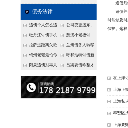
追债后续
要回！
节不注意，钱很难要
意！没有借条只有微
事项：空港物流园欠
债务法律
追债并不
回！
信记录，这3步合法
款，抓住这2个“发货
时能够及时
追债个人怎么追
公司变更股东,
把钱要回来
节点”催收最有效
保护。这样
回呢？2026年最新绝
变更前的债权债务谁
牡丹江讨债手机
慈溪小老板讨
招选择！
承担
搞定：2026年线上立
债，2026年这2个本
拉萨远距离欠款
兰州债务人转移
案追债全流程，足不
地行业协会出面，比
对方在牧区联系不
财产后申请破产，20
锦州老赖最怕你
呼和浩特讨债新
出户
法院传票快
上，2026年委托当地
26年破产程序里还能
懂这1条，2026
招：2026年用“律师
阳泉追债别再只
吕梁要债咋整才
律师成本多少
要回来吗
年“拒不执行判决
函”催账为啥管用？
盯现金，2026年这3
硬气？2026年这3个
在上海
罪”详解，能判刑
成本低见效快
类隐形财产（公积
调解渠道，比找公司
上海正
金、保单）也能执行
强
上海私
奉贤区
上海要