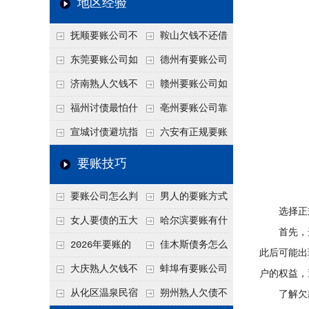
地区经验
关注
款管理效率
法合规服务能力 助
抚顺要账公司不
鞍山欠钱不还借
力企业化解应收账款
敢透漏的追回方法是
口太多？2026年这3
东莞要账公司如
德州有要账公司
难题
什么？
句反问话术，直接把
何有效要账讨债？20
吗？如何合法讨债才
济南熟人欠钱不
赣州要账公司如
他后路堵死
26年合法追债经验总
不沾风险？
还？
何有效讨债？合法追
福州讨债最怕什
亳州要账公司靠
结！
债四步秘籍
么？2026年这两个关
谱吗？合法讨债四步
宣城讨债避坑指
六安有正规要账
键细节，做错就很难
走，自己追更放心！
南：2026年这2个细
公司吗？个人合法讨
要账技巧
要回！
节不注意，钱很难要
债的3个实在办法！
要账公司怎么判
男人的要账方式
回！
选择正规
断这个案子能不能
是什么呢？
女人要债的五大
哈尔滨要账有什
首先，选
接？接案评估的标准
绝招,轻松搞定
么合法手段？2026年
2026年要账的
佳木斯债务怎么
此后可能出
最新追账方式总结！
七个小方法
追回呢？2026年成功
大庆熟人欠钱不
蚌埠有要账公司
户的权益，
要账就用这2招
还躲猫猫？2026年这
吗？2026年这3个方
从化区温泉民宿
朔州熟人欠债不
了解欠款