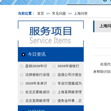
当前位置：
首页
>>
常见问题
>>
上海问答
上海
今日资讯
在现代社
盘锦2026年讨
2026年催收行
来帮助讨回
债新趋势
业发展现状、竞争格
法律催收行业现
追债公司讨债合
局及未来趋势分析
状、合规痛点与未来
法方法总结
2026年未来讨
专业讨债服成为
发展趋势深度解析
债要账公司发展趋势
2026年的发展趋势
在北京要账成功
上海某商账管理
率高吗？未来追账公
机构聚焦合规服务
北京某商账管理
债务这件事，正
司发展趋势引发行业
助力企业提升应收账
服务机构持续提升合
在被重新做一遍