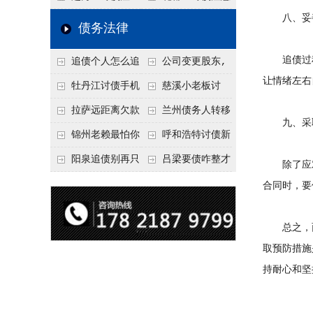
八、妥善
要回！
节不注意，钱很难要
意！没有借条只有微
事项：空港物流园欠
债务法律
回！
信记录，这3步合法
款，抓住这2个“发货
追债过程
追债个人怎么追
公司变更股东,
把钱要回来
节点”催收最有效
让情绪左右
回呢？2026年最新绝
变更前的债权债务谁
牡丹江讨债手机
慈溪小老板讨
招选择！
承担
搞定：2026年线上立
债，2026年这2个本
拉萨远距离欠款
兰州债务人转移
九、采取
案追债全流程，足不
地行业协会出面，比
对方在牧区联系不
财产后申请破产，20
锦州老赖最怕你
呼和浩特讨债新
出户
法院传票快
上，2026年委托当地
26年破产程序里还能
懂这1条，2026
招：2026年用“律师
阳泉追债别再只
吕梁要债咋整才
除了应对
律师成本多少
要回来吗
年“拒不执行判决
函”催账为啥管用？
盯现金，2026年这3
硬气？2026年这3个
合同时，要
罪”详解，能判刑
成本低见效快
类隐形财产（公积
调解渠道，比找公司
总之，面
金、保单）也能执行
强
取预防措施
持耐心和坚