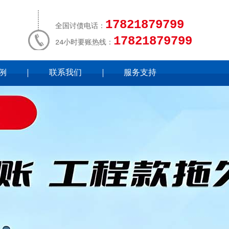
17821879799
全国讨债电话：
17821879799
24小时要账热线：
例
联系我们
服务支持