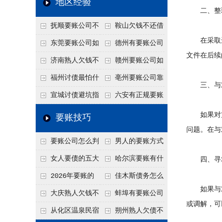
地区经验
二、整理
关注
款管理效率
法合规服务能力 助
抚顺要账公司不
鞍山欠钱不还借
力企业化解应收账款
在采取进
敢透漏的追回方法是
口太多？2026年这3
东莞要账公司如
德州有要账公司
难题
文件在后续
什么？
句反问话术，直接把
何有效要账讨债？20
吗？如何合法讨债才
济南熟人欠钱不
赣州要账公司如
他后路堵死
26年合法追债经验总
不沾风险？
还？
何有效讨债？合法追
福州讨债最怕什
亳州要账公司靠
三、与对
结！
债四步秘籍
么？2026年这两个关
谱吗？合法讨债四步
宣城讨债避坑指
六安有正规要账
键细节，做错就很难
走，自己追更放心！
南：2026年这2个细
公司吗？个人合法讨
如果对方
要账技巧
要回！
节不注意，钱很难要
债的3个实在办法！
问题。在与
要账公司怎么判
男人的要账方式
回！
断这个案子能不能
是什么呢？
女人要债的五大
哈尔滨要账有什
四、寻求
接？接案评估的标准
绝招,轻松搞定
么合法手段？2026年
2026年要账的
佳木斯债务怎么
如果与对
最新追账方式总结！
七个小方法
追回呢？2026年成功
大庆熟人欠钱不
蚌埠有要账公司
或调解，可
要账就用这2招
还躲猫猫？2026年这
吗？2026年这3个方
从化区温泉民宿
朔州熟人欠债不