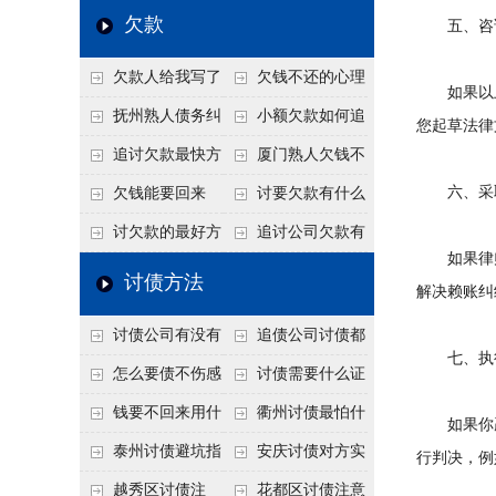
个“诉前调解”成功率
法比公司好使
老板借钱不还？2026
还几年了，2026年用
欠款
五、咨
高
年旺季前用这招合法
这招“重新打借条”把
欠款人给我写了
欠钱不还的心理
施压，立马主动结清
死账变活
如果以上
还款计划书有用吗？
是什么？读懂欠款人
抚州熟人债务纠
小额欠款如何追
您起草法律
书面承诺的法律效力
的心态催收事半功倍
纷咋办？这一招好开
讨
追讨欠款最快方
厦门熟人欠钱不
口
法是什么？
还？2026年合法秘
六、采取
欠钱能要回来
讨要欠款有什么
籍！
吗？
好办法
讨欠款的最好方
追讨公司欠款有
如果律师
法
哪些法律手段
讨债方法
解决赖账纠
讨债公司有没有
追债公司讨债都
七、执
行业协会？正规机构
有哪些手段
怎么要债不伤感
讨债需要什么证
的行业自律和认证
情？
据
钱要不回来用什
衢州讨债最怕什
如果你赢
么方法要回来
么？2026年这两个关
泰州讨债避坑指
安庆讨债对方实
行判决，例
键细节，做错就很难
南：2026年这2个细
在没钱咋办？
越秀区讨债注
花都区讨债注意