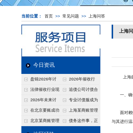
当前位置：
首页
>>
常见问题
>>
上海问答
上海
今日资讯
上海的企
盘锦2026年讨
2026年催收行
债新趋势
业发展现状、竞争格
法律催收行业现
追债公司讨债合
一、确认
局及未来趋势分析
状、合规痛点与未来
法方法总结
2026年未来讨
专业讨债服成为
发展趋势深度解析
债要账公司发展趋势
2026年的发展趋势
在北京要账成功
上海某商账管理
面对赖账
率高吗？未来追账公
机构聚焦合规服务
北京某商账管理
债务这件事，正
与其进行温
司发展趋势引发行业
助力企业提升应收账
服务机构持续提升合
在被重新做一遍