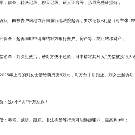
：借条、转账记录、聊天记录、证人证言等，形成完整证据链；
：向被告户籍地或合同履行地法院起诉，要求还款+利息（可主张LPR的
保全：起诉同时申请冻结对方银行账户、房产等，防止转移财产；
单：判决生效后，若对方仍不还款，可申请将其列入“失信被执行人名
25年上海的刘女士借给前男友8万元，对方分手后拒还。刘女士起诉后
：这3个“坑”千万别踩！
：辱骂、威胁、跟踪、非法拘禁等行为可能涉嫌犯罪，最高判3年；