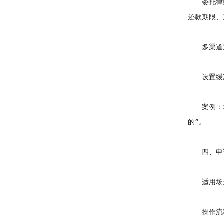
委托律师免
还款期限、
多渠道送达
设置缓冲期
案例：20
的”。
四、申请支
适用场景
操作流