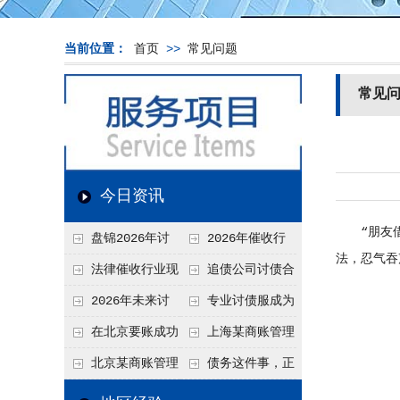
当前位置：
首页
>>
常见问题
常见
今日资讯
“朋友借钱
盘锦2026年讨
2026年催收行
法，忍气吞
债新趋势
业发展现状、竞争格
法律催收行业现
追债公司讨债合
局及未来趋势分析
状、合规痛点与未来
法方法总结
2026年未来讨
专业讨债服成为
发展趋势深度解析
债要账公司发展趋势
2026年的发展趋势
在北京要账成功
上海某商账管理
率高吗？未来追账公
机构聚焦合规服务
北京某商账管理
债务这件事，正
司发展趋势引发行业
助力企业提升应收账
服务机构持续提升合
在被重新做一遍