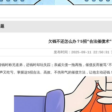
问题
欠钱不还怎么办？5招“合法催债术
发布时间：
2025-09-11 22:50:31
时称兄道弟，还钱时却玩失踪；亲戚欠债一拖再拖，催债反而被骂‘不近
声又吃亏。掌握这5招合法、高效、不伤和气的催债方法，让他主动还钱