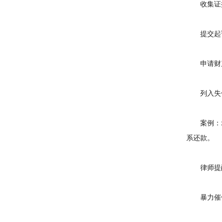
收集证据
提交起诉状
申请财产
列入失信名
案例：20
系还款。
律师提醒
暴力催债