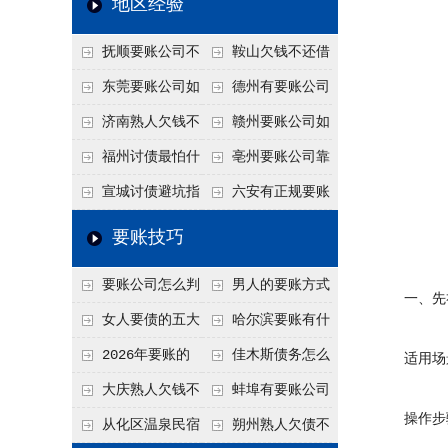
地区经验
关注
款管理效率
法合规服务能力 助
抚顺要账公司不
鞍山欠钱不还借
力企业化解应收账款
敢透漏的追回方法是
口太多？2026年这3
东莞要账公司如
德州有要账公司
难题
什么？
句反问话术，直接把
何有效要账讨债？20
吗？如何合法讨债才
济南熟人欠钱不
赣州要账公司如
他后路堵死
26年合法追债经验总
不沾风险？
还？
何有效讨债？合法追
福州讨债最怕什
亳州要账公司靠
结！
债四步秘籍
么？2026年这两个关
谱吗？合法讨债四步
宣城讨债避坑指
六安有正规要账
键细节，做错就很难
走，自己追更放心！
南：2026年这2个细
公司吗？个人合法讨
要账技巧
要回！
节不注意，钱很难要
债的3个实在办法！
要账公司怎么判
男人的要账方式
回！
一、先礼
断这个案子能不能
是什么呢？
女人要债的五大
哈尔滨要账有什
接？接案评估的标准
绝招,轻松搞定
么合法手段？2026年
2026年要账的
佳木斯债务怎么
适用场景
最新追账方式总结！
七个小方法
追回呢？2026年成功
大庆熟人欠钱不
蚌埠有要账公司
操作步
要账就用这2招
还躲猫猫？2026年这
吗？2026年这3个方
从化区温泉民宿
朔州熟人欠债不