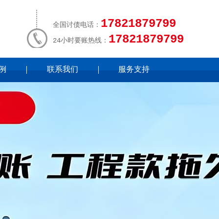
17821879799
全国讨债电话：
17821879799
24小时要账热线：
例
联系我们
服务支持