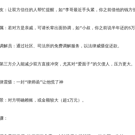
让双方信任的人帮忙提醒，如“李哥最近手头紧，你之前借他的钱方便
若对方是亲戚，可请长辈出面协调，如“小叔，你之前说半年还的5万块
解员：通过社区、司法所的免费调解服务，以法律威慑促还款。
三方介入能减少双方直接冲突，尤其对“爱面子”的欠债人，压力更大。
震慑：一封“律师函”让他慌了神
：对方明确赖账，或金额较大（超1万元）。
骤：