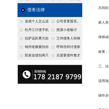
要回！
节不注意，钱很难要
意！没有借条只有微
事项：空港物流园欠
共同好友：
债务法律
回！
信记录，这3步合法
款，抓住这2个“发货
追债个人怎么追
公司变更股东,
家人亲属：
把钱要回来
节点”催收最有效
回呢？2026年最新绝
变更前的债权债务谁
牡丹江讨债手机
慈溪小老板讨
律师或调
招选择！
承担
搞定：2026年线上立
债，2026年这2个本
拉萨远距离欠款
兰州债务人转移
案追债全流程，足不
地行业协会出面，比
对方在牧区联系不
财产后申请破产，20
锦州老赖最怕你
呼和浩特讨债新
效果：第
出户
法院传票快
上，2026年委托当地
26年破产程序里还能
懂这1条，2026
招：2026年用“律师
阳泉追债别再只
吕梁要债咋整才
律师成本多少
要回来吗
年“拒不执行判决
函”催账为啥管用？
盯现金，2026年这3
硬气？2026年这3个
三、法律
罪”详解，能判刑
成本低见效快
类隐形财产（公积
调解渠道，比找公司
金、保单）也能执行
强
适用场景
操作步