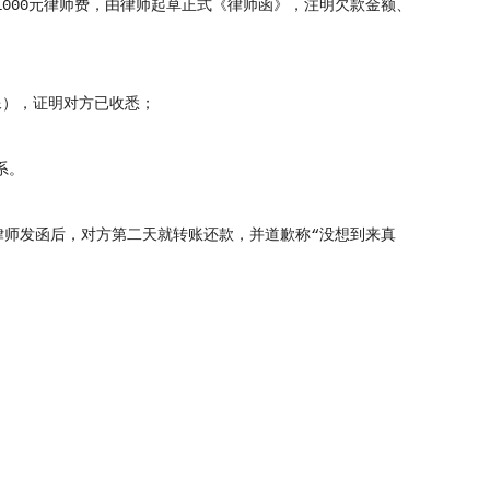
1000元律师费，由律师起草正式《律师函》，注明欠款金额、
像），证明对方已收悉；
系。
律师发函后，对方第二天就转账还款，并道歉称“没想到来真