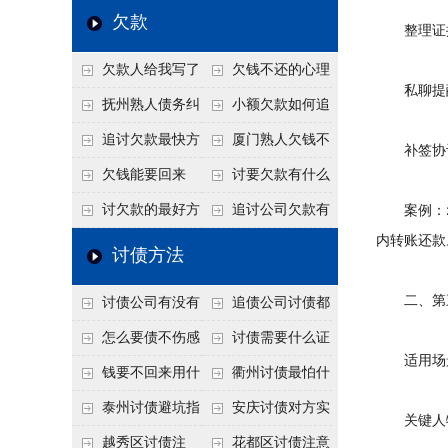
个“诉前调解”成功率
法比公司好使
老板借钱不还？2026
还几年了，2026年用
欠款
整理证据：
高
年旺季前用这招合法
这招“重新打借条”把
欠款人给我写了
欠钱不还的心理
施压，立马主动结清
死账变活
私聊提醒：
还款计划书有用吗？
是什么？读懂欠款人
抚州熟人债务纠
小额欠款如何追
书面承诺的法律效力
的心态催收事半功倍
纷咋办？这一招好开
讨
追讨欠款最快方
厦门熟人欠钱不
补签协议：
口
法是什么？
还？2026年合法秘
欠钱能要回来
讨要欠款有什么
籍！
吗？
好办法
讨欠款的最好方
追讨公司欠款有
案例：20
内转账还款
法
哪些法律手段
讨债方法
二、第三
讨债公司有没有
追债公司讨债都
行业协会？正规机构
有哪些手段
怎么要债不伤感
讨债需要什么证
适用场景：
的行业自律和认证
情？
据
钱要不回来用什
衢州讨债最怕什
么方法要回来
么？2026年这两个关
泰州讨债避坑指
安庆讨债对方实
关键人物
键细节，做错就很难
南：2026年这2个细
在没钱咋办？
越秀区讨债注
花都区讨债注意