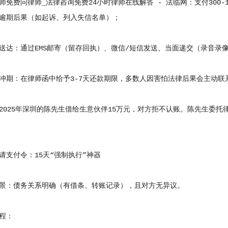
费问律师_法律咨询免费24小时律师在线解答 - 法临网：支付300-
逾期后果（如起诉、列入失信名单）；
：通过EMS邮寄（留存回执）、微信/短信发送、当面递交（录音录
：在律师函中给予3-7天还款期限，多数人因害怕法律后果会主动联
25年深圳的陈先生借给生意伙伴15万元，对方拒不认账。陈先生委托
付令：15天“强制执行”神器
：债务关系明确（有借条、转账记录），且对方无异议。
程：