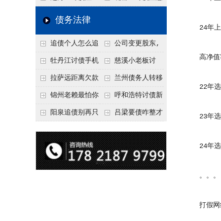
要回！
节不注意，钱很难要
意！没有借条只有微
事项：空港物流园欠
债务法律
24年上
回！
信记录，这3步合法
款，抓住这2个“发货
追债个人怎么追
公司变更股东,
把钱要回来
节点”催收最有效
高净值
回呢？2026年最新绝
变更前的债权债务谁
牡丹江讨债手机
慈溪小老板讨
招选择！
承担
搞定：2026年线上立
债，2026年这2个本
拉萨远距离欠款
兰州债务人转移
22年选
案追债全流程，足不
地行业协会出面，比
对方在牧区联系不
财产后申请破产，20
锦州老赖最怕你
呼和浩特讨债新
出户
法院传票快
上，2026年委托当地
26年破产程序里还能
懂这1条，2026
招：2026年用“律师
阳泉追债别再只
吕梁要债咋整才
23年选
律师成本多少
要回来吗
年“拒不执行判决
函”催账为啥管用？
盯现金，2026年这3
硬气？2026年这3个
罪”详解，能判刑
成本低见效快
类隐形财产（公积
调解渠道，比找公司
24年选
金、保单）也能执行
强
。。。
打假网红