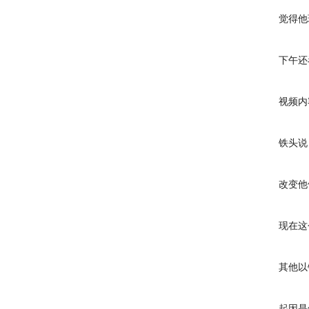
觉得他现
下午还看
视频内容
铁头说：
改变他们
现在这个视
其他以铁头