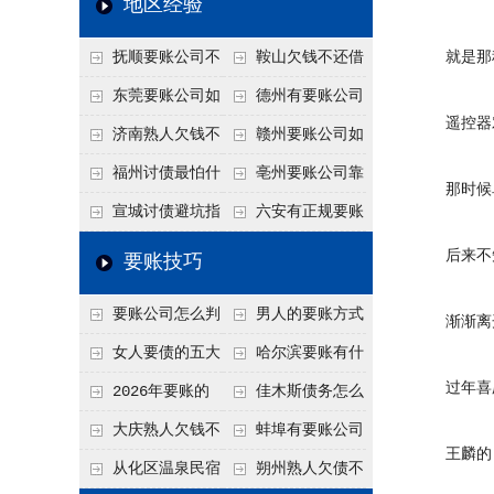
地区经验
关注
款管理效率
法合规服务能力 助
抚顺要账公司不
鞍山欠钱不还借
就是那种
力企业化解应收账款
敢透漏的追回方法是
口太多？2026年这3
东莞要账公司如
德州有要账公司
难题
遥控器对
什么？
句反问话术，直接把
何有效要账讨债？20
吗？如何合法讨债才
济南熟人欠钱不
赣州要账公司如
他后路堵死
26年合法追债经验总
不沾风险？
还？
何有效讨债？合法追
福州讨债最怕什
亳州要账公司靠
那时候卓
结！
债四步秘籍
么？2026年这两个关
谱吗？合法讨债四步
宣城讨债避坑指
六安有正规要账
键细节，做错就很难
走，自己追更放心！
南：2026年这2个细
公司吗？个人合法讨
后来不知
要账技巧
要回！
节不注意，钱很难要
债的3个实在办法！
要账公司怎么判
男人的要账方式
渐渐离开
回！
断这个案子能不能
是什么呢？
女人要债的五大
哈尔滨要账有什
过年喜庆
接？接案评估的标准
绝招,轻松搞定
么合法手段？2026年
2026年要账的
佳木斯债务怎么
最新追账方式总结！
七个小方法
追回呢？2026年成功
大庆熟人欠钱不
蚌埠有要账公司
王麟的《
要账就用这2招
还躲猫猫？2026年这
吗？2026年这3个方
从化区温泉民宿
朔州熟人欠债不