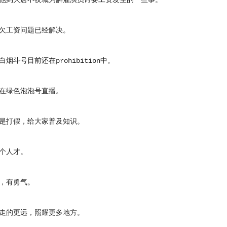
到大唐不夜城为解雇演员讨要工资发生的一些事。
工资问题已经解决。
斗号目前还在prohibition中。
绿色泡泡号直播。
打假，给大家普及知识。
人才。
有勇气。
的更远，照耀更多地方。