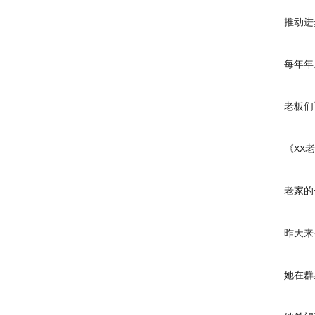
推动进
每年年底
老板们讨
《XX老
老家的一
昨天来省
她在群里