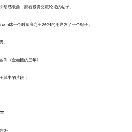
动感歌曲，翻看投资交流论坛的帖子。
on球一个叫顶底之王2024的用户发了一个帖子。
思。
叫《金融圈的三年》
其中的片段：
车
杠杆