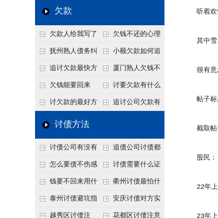
个“诉前调解”成功率
法比公司好使
老板借钱不还？2026
还几年了，2026年用
欠款
听着欢快
高
年旺季前用这招合法
这招“重新打借条”把
欠款人给我写了
欠钱不还的心理
施压，立马主动结清
死账变活
其中雪ic
还款计划书有用吗？
是什么？读懂欠款人
抚州熟人债务纠
小额欠款如何追
书面承诺的法律效力
的心态催收事半功倍
纷咋办？这一招好开
讨
追讨欠款最快方
厦门熟人欠钱不
很有意
口
法是什么？
还？2026年合法秘
欠钱能要回来
讨要欠款有什么
帖子标题
籍！
吗？
好办法
讨欠款的最好方
追讨公司欠款有
法
哪些法律手段
讨债方法
截取帖子
讨债公司有没有
追债公司讨债都
股民：
行业协会？正规机构
有哪些手段
怎么要债不伤感
讨债需要什么证
的行业自律和认证
情？
据
钱要不回来用什
衢州讨债最怕什
22年上
么方法要回来
么？2026年这两个关
泰州讨债避坑指
安庆讨债对方实
键细节，做错就很难
南：2026年这2个细
在没钱咋办？
越秀区讨债注
花都区讨债注意
23年上