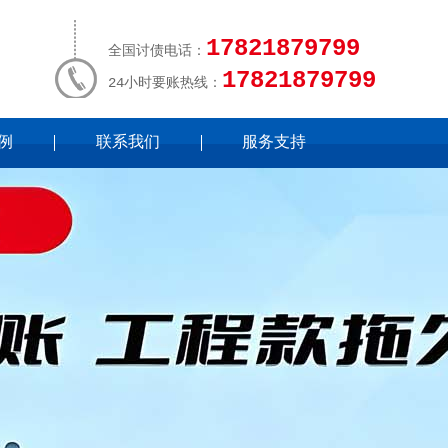
17821879799
全国讨债电话：
17821879799
24小时要账热线：
例
联系我们
服务支持