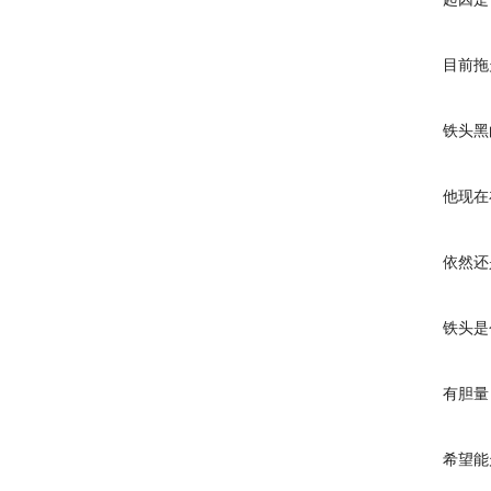
起因是他
目前拖欠
铁头黑白烟
他现在在
依然还是
铁头是个
有胆量，
希望能走