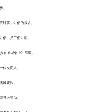
步。
讨薪，讨债的很多。
债，员工们讨薪。
乡在省城创业》群里。
位女商人。
城要账。
寻求帮助。