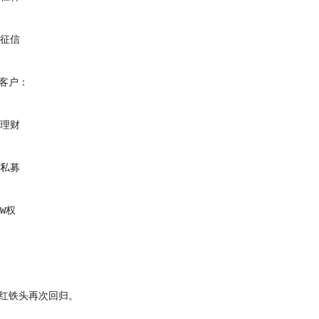
征信
客户：
理财
私募
W权
铁头再次回归。