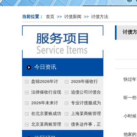
当前位置：
首页
>>
讨债新闻
>>
讨债方法
讨债
今日资讯
快过年了
盘锦2026年讨
2026年催收行
债新趋势
业发展现状、竞争格
法律催收行业现
追债公司讨债合
听一些喜
局及未来趋势分析
状、合规痛点与未来
法方法总结
2026年未来讨
专业讨债服成为
发展趋势深度解析
债要账公司发展趋势
2026年的发展趋势
在北京要账成功
上海某商账管理
小时候，
率高吗？未来追账公
机构聚焦合规服务
北京某商账管理
债务这件事，正
司发展趋势引发行业
助力企业提升应收账
他家的大
服务机构持续提升合
在被重新做一遍