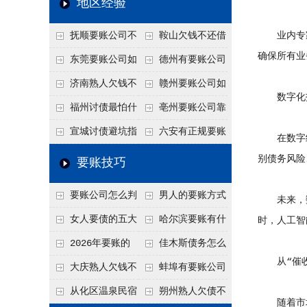
地区经验
关注
款管理效率
法合规服务能力 助
抚顺要账公司不
鞍山欠钱不还借
业内专家
力企业化解应收账款
确保所有业
敢透漏的追回方法是
口太多？2026年这3
东莞要账公司如
德州有要账公司
难题
什么？
句反问话术，直接把
何有效要账讨债？20
吗？如何合法讨债才
济南熟人欠钱不
赣州要账公司如
数字化技
他后路堵死
26年合法追债经验总
不沾风险？
还？
何有效讨债？合法追
福州讨债最怕什
亳州要账公司靠
结！
债四步秘籍
么？2026年这两个关
谱吗？合法讨债四步
宣城讨债避坑指
六安有正规要账
在数字经
键细节，做错就很难
走，自己追更放心！
南：2026年这2个细
公司吗？个人合法讨
别债务风险
要账技巧
要回！
节不注意，钱很难要
债的3个实在办法！
要账公司怎么判
男人的要账方式
未来，数
回！
断这个案子能不能
是什么呢？
女人要债的五大
哈尔滨要账有什
时，人工智
接？接案评估的标准
绝招,轻松搞定
么合法手段？2026年
2026年要账的
佳木斯债务怎么
从“催收”
最新追账方式总结！
七个小方法
追回呢？2026年成功
大庆熟人欠钱不
蚌埠有要账公司
要账就用这2招
还躲猫猫？2026年这
吗？2026年这3个方
从化区温泉民宿
朔州熟人欠债不
随着市场