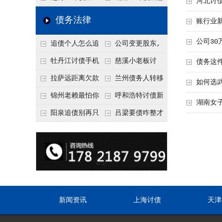
河北讨
要回！
节不注意，钱很难要
意！没有借条只有微
事项：空港物流园欠
债务法律
账行业
回！
信记录，这3步合法
款，抓住这2个“发货
公司3
追债个人怎么追
公司变更股东,
把钱要回来
节点”催收最有效
回呢？2026年最新绝
变更前的债权债务谁
牡丹江讨债手机
慈溪小老板讨
债务这
招选择！
承担
搞定：2026年线上立
债，2026年这2个本
拉萨远距离欠款
兰州债务人转移
如何选
案追债全流程，足不
地行业协会出面，比
对方在牧区联系不
财产后申请破产，20
锦州老赖最怕你
呼和浩特讨债新
湖南女
出户
法院传票快
上，2026年委托当地
26年破产程序里还能
懂这1条，2026
招：2026年用“律师
阳泉追债别再只
吕梁要债咋整才
律师成本多少
要回来吗
年“拒不执行判决
函”催账为啥管用？
盯现金，2026年这3
硬气？2026年这3个
罪”详解，能判刑
成本低见效快
类隐形财产（公积
调解渠道，比找公司
金、保单）也能执行
强
新闻资讯
上海讨债
天津