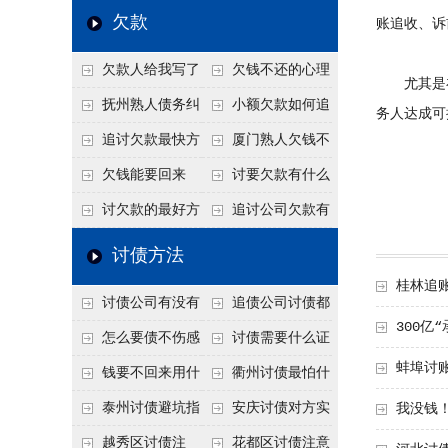
个“诉前调解”成功率
法比公司好使
老板借钱不还？2026
还几年了，2026年用
欠款
账追收、诉
高
年旺季前用这招合法
这招“重新打借条”把
欠款人给我写了
欠钱不还的心理
施压，立马主动结清
死账变活
尤其是在
还款计划书有用吗？
是什么？读懂欠款人
抚州熟人债务纠
小额欠款如何追
务人达成可
书面承诺的法律效力
的心态催收事半功倍
纷咋办？这一招好开
讨
追讨欠款最快方
厦门熟人欠钱不
口
法是什么？
还？2026年合法秘
欠钱能要回来
讨要欠款有什么
籍！
吗？
好办法
讨欠款的最好方
追讨公司欠款有
法
哪些法律手段
讨债方法
桂林追
讨债公司有没有
追债公司讨债都
300亿
行业协会？正规机构
有哪些手段
怎么要债不伤感
讨债需要什么证
蚌埠讨
的行业自律和认证
情？
据
钱要不回来用什
衢州讨债最怕什
么方法要回来
么？2026年这两个关
泰州讨债避坑指
安庆讨债对方实
我没钱
键细节，做错就很难
南：2026年这2个细
在没钱咋办？
越秀区讨债注
花都区讨债注意