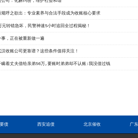
债公司：化解纠纷，维护社会和谐
新规呼之欲出：专业素养与合法手段成为收账核心要求
0万元转错急坏，民警神速5小时追回全过程揭秘！
件事，正在被重新做一遍
武汉收账公司更靠谱？这些条件值得关注！
子瞒着丈夫借给亲弟56万,要账时弟弟却不认账:我没借过钱
要债
西安追债
北京催收
广