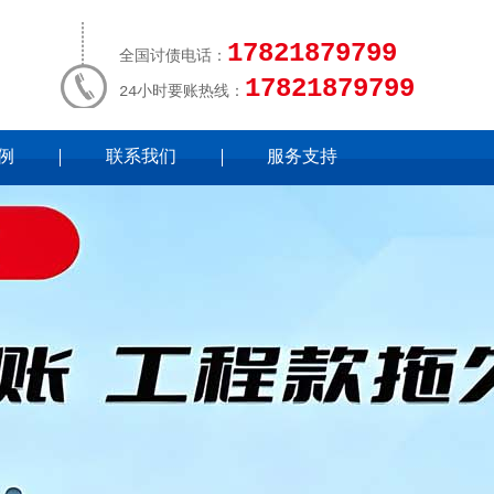
17821879799
全国讨债电话：
17821879799
24小时要账热线：
例
联系我们
服务支持