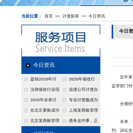
当前位置：
首页
>>
讨债新闻
>>
今日资讯
今日
今日资讯
近年来，
盘锦2026年讨
2026年催收行
监管部门对
债新趋势
业发展现状、竞争格
法律催收行业现
追债公司讨债合
局及未来趋势分析
状、合规痛点与未来
法方法总结
2026年未来讨
专业讨债服成为
合规经营
发展趋势深度解析
债要账公司发展趋势
2026年的发展趋势
在北京要账成功
上海某商账管理
率高吗？未来追账公
机构聚焦合规服务
北京某商账管理
债务这件事，正
未来，
司发展趋势引发行业
助力企业提升应收账
判、诉讼支
服务机构持续提升合
在被重新做一遍