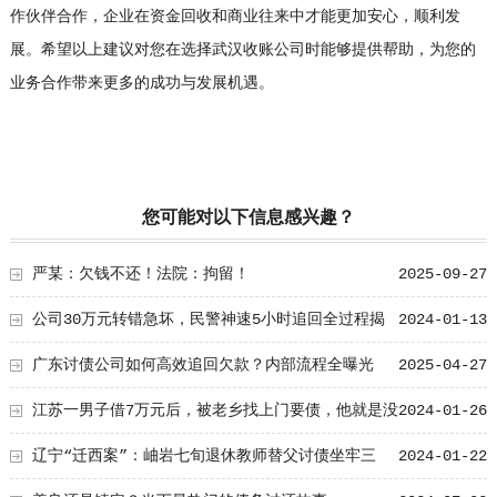
作伙伴合作，企业在资金回收和商业往来中才能更加安心，顺利发
展。希望以上建议对您在选择武汉收账公司时能够提供帮助，为您的
业务合作带来更多的成功与发展机遇。
您可能对以下信息感兴趣？
严某：欠钱不还！法院：拘留！
2025-09-27
公司30万元转错急坏，民警神速5小时追回全过程揭
2024-01-13
秘！
广东讨债公司如何高效追回欠款？内部流程全曝光
2025-04-27
江苏一男子借7万元后，被老乡找上门要债，他就是没
2024-01-26
钱还想打人
辽宁“迁西案”：岫岩七旬退休教师替父讨债坐牢三
2024-01-22