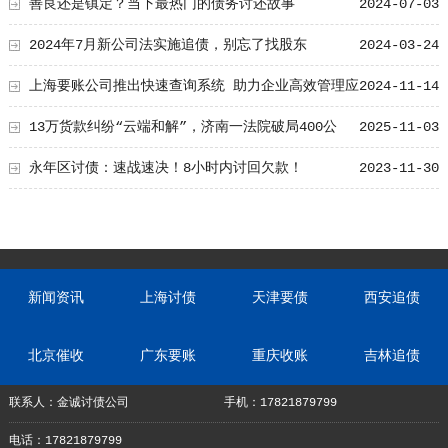
年，证据不足中院两次发回三次一审
善良还是镇定？当下最热门的债务讨还故事
2024-07-03
2024年7月新公司法实施追债，别忘了找股东
2024-03-24
上海要账公司推出快速查询系统 助力企业高效管理应
2024-11-14
收账款
13万货款纠纷“云端和解”，济南一法院破局400公
2025-11-03
里“讨债路”
永年区讨债：速战速决！8小时内讨回欠款！
2023-11-30
新闻资讯
上海讨债
天津要债
西安追债
北京催收
广东要账
重庆收账
吉林追债
联系人：金诚讨债公司
手机：17821879799
电话：17821879799